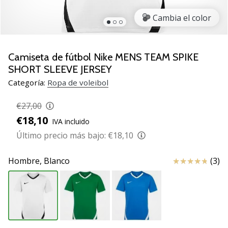
de
voleibol
Cambia el color
Regalos
de
Navidad
Camiseta de fútbol Nike MENS TEAM SPIKE
para
SHORT SLEEVE JERSEY
jugadores
Categoría:
Ropa de voleibol
de
voleibol:
€27,00
¡Nuestros
€18,10
consejos
IVA incluido
te
Último precio más bajo:
€18,10
ayudarán
a
Reseña
Hombre,
Blanco
(3)
elegir
el
regalo
perfecto!
Encuentra…