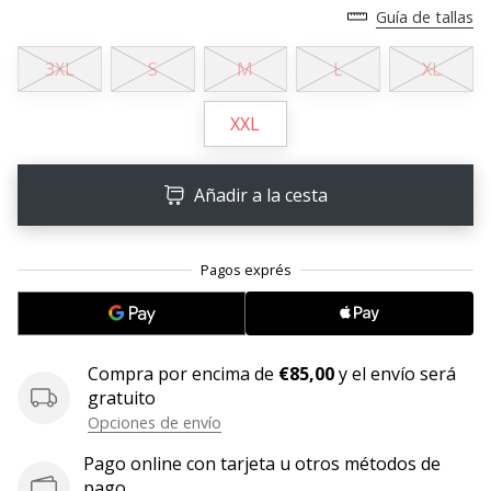
Guía de tallas
11. 8. 2022
•
3XL
S
M
L
XL
2 min. de lectura
¡Conviértete
XXL
en
embajador
Añadir a la cesta
Weplayvolleyball!
¿Te
consideras
un
jugón?
¡Te
queremos
Compra por encima de
€85,00
y el envío será
en
gratuito
nuestro
Opciones de envío
equipo!
Pago online con tarjeta u otros métodos de
pago