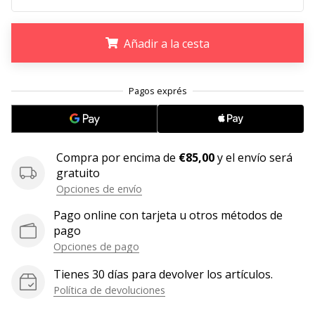
11. 8. 2022
•
Añadir a la cesta
2 min. de lectura
¡Conviértete
.
.
.
en
embajador
Weplayvolleyball!
¿Te
Compra por encima de
€85,00
y el envío será
consideras
gratuito
un
Opciones de envío
jugón?
¡Te
Pago online con tarjeta u otros métodos de
queremos
pago
en
Opciones de pago
nuestro
equipo!
Tienes 30 días para devolver los artículos.
Política de devoluciones