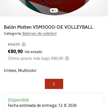
de
voleibol
Regalos
de
Navidad
Balón Molten V5M5000-DE VOLLEYBALL
para
Categoría:
Balones de voleibol
jugadores
de
€94,99
voleibol:
€80,90
IVA incluido
¡Nuestros
consejos
Último precio más bajo:
€80,90
te
ayudarán
Unisex,
Multicolor
a
elegir
5
el
regalo
perfecto!
Disponible
Encuentra…
Fecha estimada de entrega:
12. 8. 2026