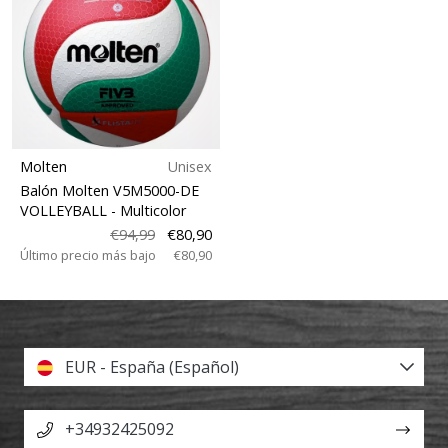
Molten
Unisex
Balón Molten V5M5000-DE
VOLLEYBALL
- Multicolor
€94,99
€80,90
Último precio más bajo
€80,90
EUR - España (Español)
+34932425092