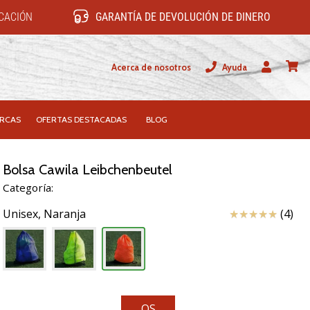
ICACIÓN
GARANTÍA DE DEVOLUCIÓN DE DINERO
Acerca de nosotros
Ayuda
Usuario
carrit
RCAS
OFERTAS DESTACADAS
BLOG
Bolsa Cawila Leibchenbeutel
Categoría:
Reseña
Unisex,
Naranja
(4)
OS