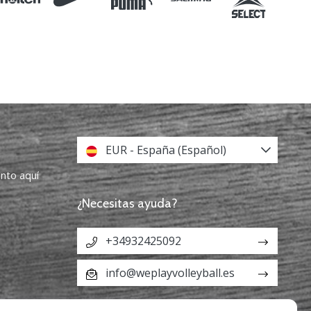
EUR - España (Español)
ento aquí
¿Necesitas ayuda?
+34932425092
info@weplayvolleyball.es