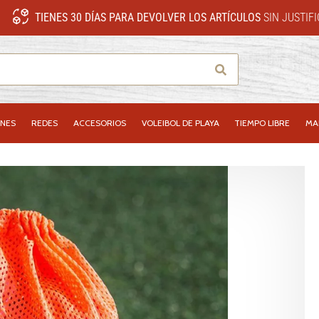
TIENES 30 DÍAS PARA DEVOLVER LOS ARTÍCULOS
SIN JUSTIF
Buscar
NES
REDES
ACCESORIOS
VOLEIBOL DE PLAYA
TIEMPO LIBRE
MA