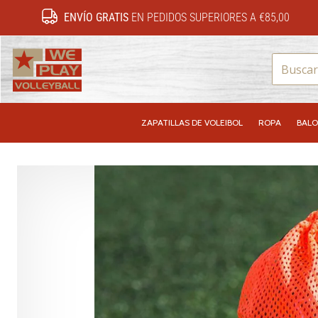
ENVÍO GRATIS
EN PEDIDOS SUPERIORES A €85,00
WePlayVolleyball.es
ZAPATILLAS DE VOLEIBOL
ROPA
BALO