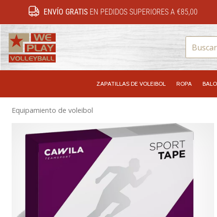
ENVÍO GRATIS
EN PEDIDOS SUPERIORES A €85,00
WePlayVolleyball.es
ZAPATILLAS DE VOLEIBOL
ROPA
BALO
Equipamiento de voleibol