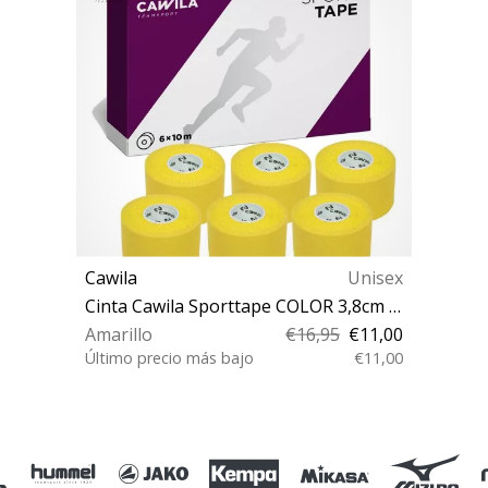
Cawila
Unisex
Cinta Cawila Sporttape COLOR 3,8cm x 10m 6er Set
Amarillo
€16,95
€11,00
Último precio más bajo
€11,00
OS