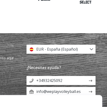
EUR - España (Español)
ento aquí
¿Necesitas ayuda?
+34932425092
info@weplayvolleyball.es