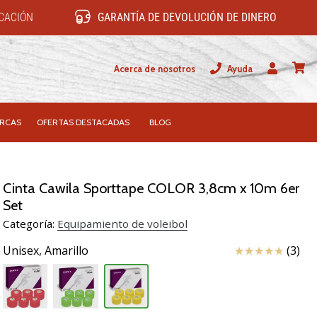
ICACIÓN
GARANTÍA DE DEVOLUCIÓN DE DINERO
Acerca de nosotros
Ayuda
Usuario
carrit
RCAS
OFERTAS DESTACADAS
BLOG
Cinta Cawila Sporttape COLOR 3,8cm x 10m 6er
Set
Categoría:
Equipamiento de voleibol
Reseña
Unisex,
Amarillo
(3)