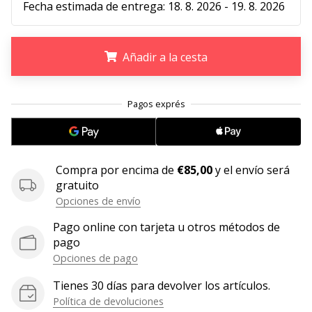
Fecha estimada de entrega:
18. 8. 2026 - 19. 8. 2026
11. 8. 2022
•
2 min. de lectura
Añadir a la cesta
¡Conviértete
en
.
.
.
embajador
Weplayvolleyball!
¿Te
consideras
Compra por encima de
€85,00
y el envío será
un
gratuito
jugón?
Opciones de envío
¡Te
queremos
Pago online con tarjeta u otros métodos de
en
pago
nuestro
Opciones de pago
equipo!
Tienes 30 días para devolver los artículos.
Política de devoluciones