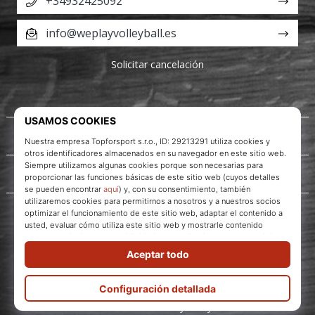
+34932425092
info@weplayvolleyball.es
Solicitar cancelación
Acerca de nosotros
Servicio al cliente
WePlayVolleyball.es
© 2010 – 2026
WePlayVolleyball.es