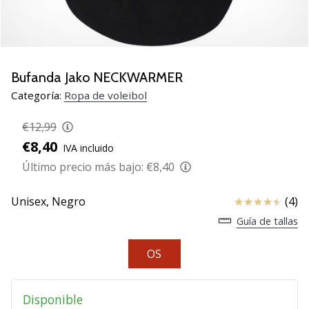
de
voleibol
Regalos
de
Navidad
Bufanda Jako NECKWARMER
para
Categoría:
Ropa de voleibol
jugadores
de
€12,99
voleibol:
€8,40
IVA incluido
¡Nuestros
consejos
Último precio más bajo:
€8,40
te
ayudarán
Reseña
Unisex,
Negro
(4)
a
Guía de tallas
elegir
el
OS
regalo
perfecto!
Encuentra…
Disponible