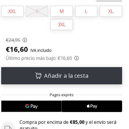
XXL
S
M
L
XL
3XL
€24,95
€16,60
IVA incluido
Último precio más bajo:
€16,60
Añadir a la cesta
Compra por encima de
€85,00
y el envío será
gratuito