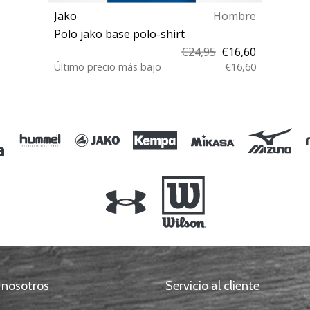
Jako
Hombre
Polo jako base polo-shirt
€24,95
€16,60
Último precio más bajo
€16,60
XXL M L XL 3XL
 nosotros
Servicio al cliente