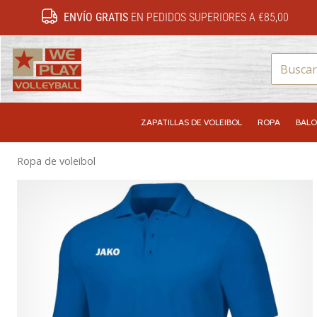
ENVÍO GRATIS
EN PEDIDOS SUPERIORES A €85,00
WePlayVolleyball.es
ZAPATILLAS DE VOLEIBOL
ROPA
BALO
Ropa de voleibol