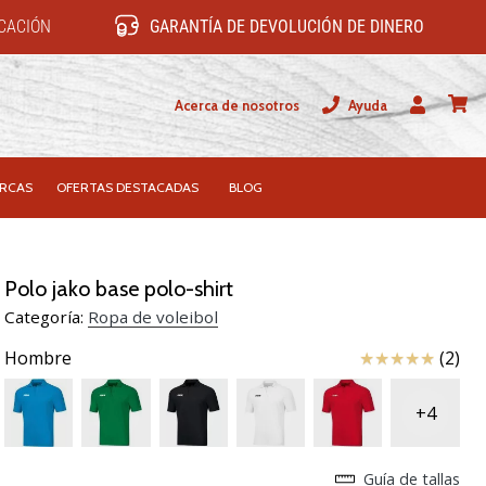
ICACIÓN
GARANTÍA DE DEVOLUCIÓN DE DINERO
Acerca de nosotros
Ayuda
Usuario
carrit
RCAS
OFERTAS DESTACADAS
BLOG
Polo jako base polo-shirt
Categoría:
Ropa de voleibol
Reseña
Hombre
(2)
+4
Guía de tallas