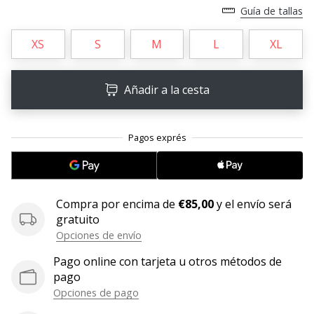
Guía de tallas
11. 8. 2022
•
XS
S
M
L
XL
2 min. de lectura
¡Conviértete
Añadir a la cesta
en
embajador
Weplayvolleyball!
¿Te
consideras
un
jugón?
Compra por encima de
€85,00
y el envío será
¡Te
gratuito
queremos
Opciones de envío
en
nuestro
Pago online con tarjeta u otros métodos de
equipo!
pago
Opciones de pago