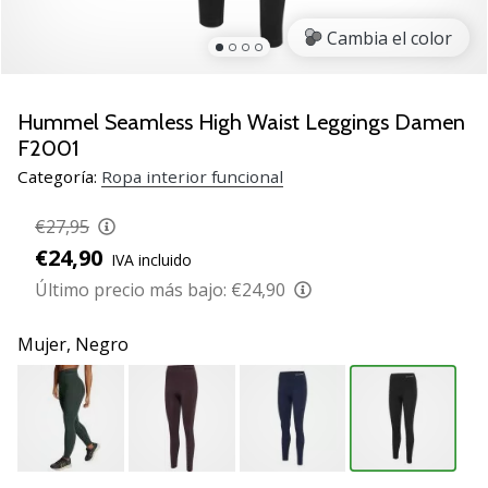
de
voleibol
Cambia el color
Regalos
de
Navidad
Hummel Seamless High Waist Leggings Damen
para
F2001
jugadores
Categoría:
Ropa interior funcional
de
voleibol:
€27,95
¡Nuestros
€24,90
consejos
IVA incluido
te
Último precio más bajo:
€24,90
ayudarán
a
Mujer,
Negro
elegir
el
regalo
perfecto!
Encuentra…