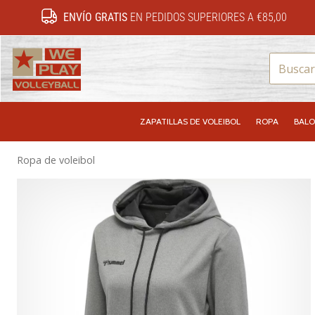
ENVÍO GRATIS
EN PEDIDOS SUPERIORES A €85,00
WePlayVolleyball.es
ZAPATILLAS DE VOLEIBOL
ROPA
BALO
Ropa de voleibol