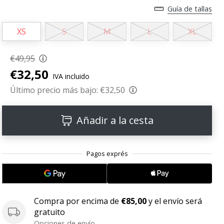
Guía de tallas
XS
S
M
L
XL
€49,95
€32,50
IVA incluido
Último precio más bajo:
€32,50
Añadir a la cesta
Compra por encima de
€85,00
y el envío será
gratuito
Opciones de envío