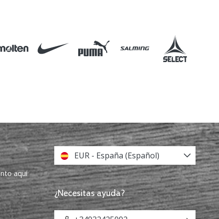
EUR - España (Español)
ento aquí
¿Necesitas ayuda?