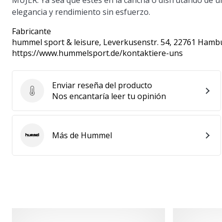
MUJER. Ya sea que estés en la cancha o disfrutando de un
elegancia y rendimiento sin esfuerzo.
Fabricante
hummel sport & leisure
, Leverkusenstr. 54, 22761 Hamb
https://www.hummelsport.de/kontaktiere-uns
Enviar reseña del producto
Enviar reseña del producto
Nos encantaría leer tu opinión
Más de Hummel
Hummel