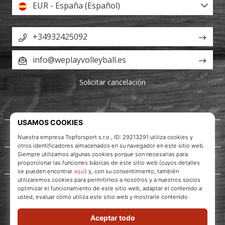
EUR - España (Español)
+34932425092
info@weplayvolleyball.es
Solicitar cancelación
Acerca de nosotros
Servicio al cliente