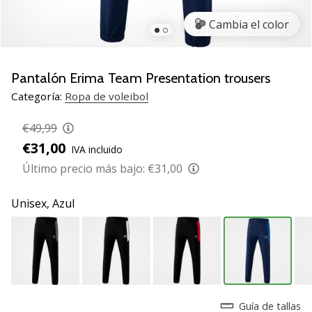
de
voleibol
Cambia el color
Regalos
de
Navidad
Pantalón Erima Team Presentation trousers
para
Categoría:
Ropa de voleibol
jugadores
de
€49,99
voleibol:
€31,00
IVA incluido
¡Nuestros
consejos
Último precio más bajo:
€31,00
te
ayudarán
Unisex,
Azul
a
elegir
el
regalo
perfecto!
Encuentra…
Guía de tallas