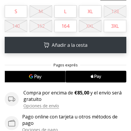
11. 8. 2022
S
M
L
XL
128
•
2 min. de lectura
140
152
164
XXL
3XL
¡Conviértete
en
Añadir a la cesta
embajador
Weplayvolleyball!
¿Te
consideras
un
jugón?
¡Te
Compra por encima de
€85,00
y el envío será
queremos
gratuito
en
Opciones de envío
nuestro
equipo!
Pago online con tarjeta u otros métodos de
pago
Opciones de pago