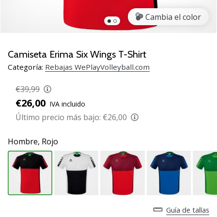
de
voleibol
Cambia el color
Regalos
de
Navidad
Camiseta Erima Six Wings T-Shirt
para
Categoría:
Rebajas WePlayVolleyball.com
jugadores
de
€39,99
voleibol:
€26,00
IVA incluido
¡Nuestros
consejos
Último precio más bajo:
€26,00
te
ayudarán
Hombre,
Rojo
a
elegir
el
regalo
perfecto!
Encuentra…
Guía de tallas