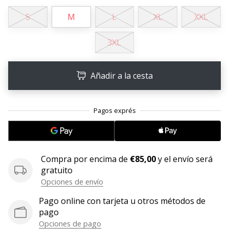
S
M
L
XL
XXL
11. 8. 2022
•
2 min. de lectura
3XL
¡Conviértete
en
Añadir a la cesta
embajador
Weplayvolleyball!
¿Te
consideras
un
jugón?
¡Te
Compra por encima de
€85,00
y el envío será
queremos
gratuito
en
Opciones de envío
nuestro
equipo!
Pago online con tarjeta u otros métodos de
pago
Opciones de pago