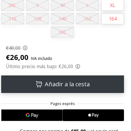
3XL
S
M
L
XL
116
128
140
152
164
XXL
€40,00
€26,00
IVA incluido
Último precio más bajo:
€26,00
Añadir a la cesta