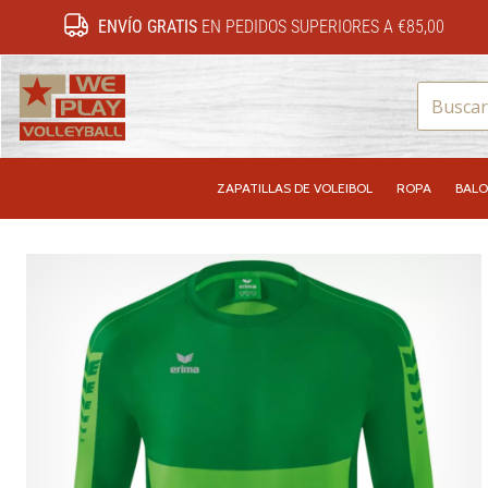
ENVÍO GRATIS
EN PEDIDOS SUPERIORES A €85,00
WePlayVolleyball.es
ZAPATILLAS DE VOLEIBOL
ROPA
BALO