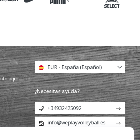
EUR - España (Español)
ento aquí
¿Necesitas ayuda?
+34932425092
info@weplayvolleyball.es