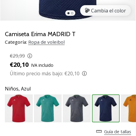
de
voleibol
Cambia el color
Regalos
de
Navidad
Camiseta Erima MADRID T
para
Categoría:
Ropa de voleibol
jugadores
de
€29,99
voleibol:
€20,10
IVA incluido
¡Nuestros
consejos
Último precio más bajo:
€20,10
te
ayudarán
Niños,
Azul
a
elegir
el
regalo
perfecto!
Encuentra…
Guía de tallas