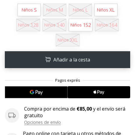
S
M
L
XL
11. 8. 2022
Niños
Niños
Niños
Niños
•
2 min. de lectura
128
140
152
164
Niños
Niños
Niños
Niños
¡Conviértete
en
XXL
Niños
embajador
Weplayvolleyball!
Añadir a la cesta
¿Te
consideras
un
jugón?
¡Te
queremos
en
Compra por encima de
€85,00
y el envío será
nuestro
gratuito
equipo!
Opciones de envío
Pago online con tarjeta u otros métodos de