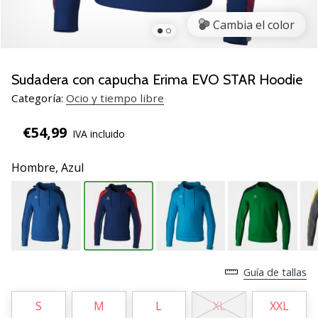
de
voleibol
Cambia el color
Regalos
de
Navidad
Sudadera con capucha Erima EVO STAR Hoodie
para
Categoría:
Ocio y tiempo libre
jugadores
de
€54,99
IVA incluido
voleibol:
¡Nuestros
Hombre,
Azul
consejos
te
ayudarán
a
elegir
el
regalo
Guía de tallas
perfecto!
Encuentra…
S
M
L
XL
XXL