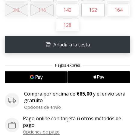
3XL
116
140
152
164
11. 8. 2022
•
2 min. de lectura
128
¡Conviértete
en
Añadir a la cesta
embajador
Weplayvolleyball!
¿Te
consideras
un
jugón?
¡Te
Compra por encima de
€85,00
y el envío será
queremos
gratuito
en
Opciones de envío
nuestro
equipo!
Pago online con tarjeta u otros métodos de
pago
Opciones de pago