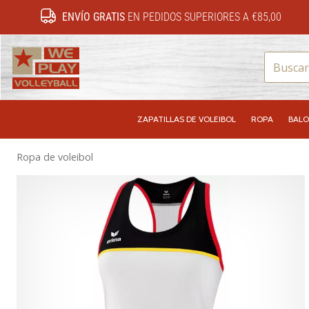
ENVÍO GRATIS
EN PEDIDOS SUPERIORES A €85,00
WePlayVolleyball.es
ZAPATILLAS DE VOLEIBOL
ROPA
BALO
Ropa de voleibol