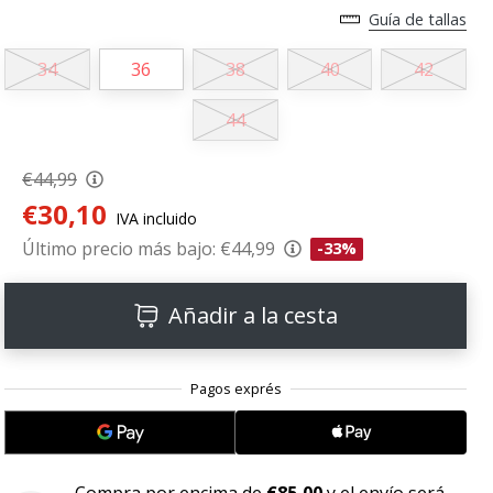
Guía de tallas
34
36
38
40
42
44
€44,99
€30,10
IVA incluido
Último precio más bajo:
€44,99
-33%
Añadir a la cesta