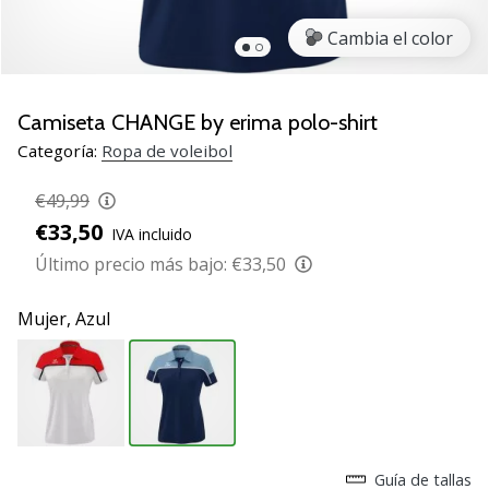
de
voleibol
Cambia el color
Regalos
de
Navidad
Camiseta CHANGE by erima polo-shirt
para
Categoría:
Ropa de voleibol
jugadores
de
€49,99
voleibol:
€33,50
IVA incluido
¡Nuestros
consejos
Último precio más bajo:
€33,50
te
ayudarán
Mujer,
Azul
a
elegir
el
regalo
perfecto!
Encuentra…
Guía de tallas