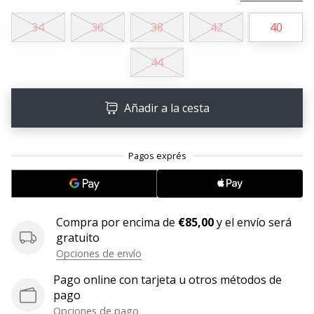
11. 8. 2022
34
36
38
42
40
•
2 min. de lectura
44
¡Conviértete
en
Añadir a la cesta
embajador
Weplayvolleyball!
¿Te
consideras
un
jugón?
¡Te
Compra por encima de
€85,00
y el envío será
queremos
gratuito
en
Opciones de envío
nuestro
equipo!
Pago online con tarjeta u otros métodos de
pago
Opciones de pago