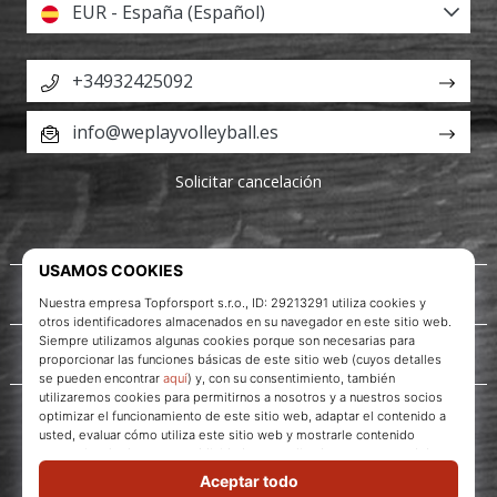
EUR - España (Español)
+34932425092
info@weplayvolleyball.es
Solicitar cancelación
Acerca de nosotros
Servicio al cliente