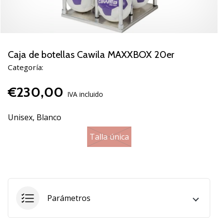
de
voleibol
Regalos
de
Navidad
Caja de botellas Cawila MAXXBOX 20er
para
Categoría:
jugadores
de
€230,00
voleibol:
IVA incluido
¡Nuestros
consejos
Unisex,
Blanco
te
Talla única
ayudarán
a
elegir
el
regalo
perfecto!
Parámetros
Encuentra…