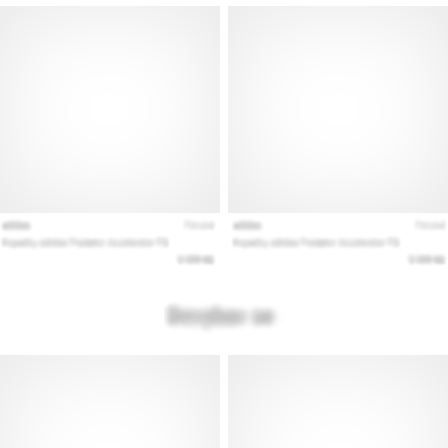
Mostrar
todos
los
artículos