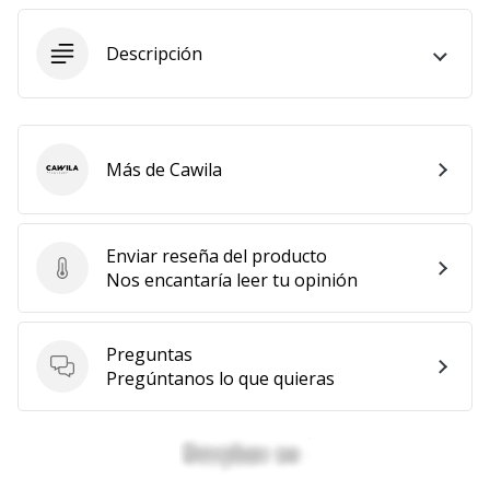
11. 8. 2022
Descripción
•
2 min. de lectura
¡Conviértete
en
embajador
Más de Cawila
Cawila
Weplayvolleyball!
¿Te
consideras
Enviar reseña del producto
Enviar reseña del producto
un
Nos encantaría leer tu opinión
jugón?
¡Te
queremos
Preguntas
en
Preguntas
Pregúntanos lo que quieras
nuestro
equipo!