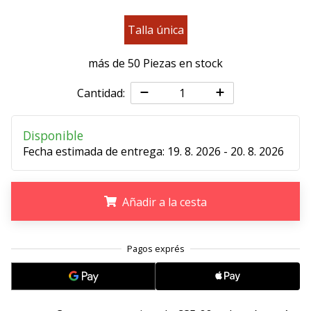
11. 8. 2022
Talla única
•
2 min. de lectura
más de 50 Piezas en stock
¡Conviértete
en
Cantidad:
embajador
Weplayvolleyball!
Disponible
¿Te
Fecha estimada de entrega:
19. 8. 2026 - 20. 8. 2026
consideras
un
jugón?
Añadir a la cesta
¡Te
queremos
en
.
.
.
nuestro
equipo!