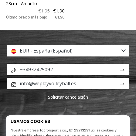
23cm
- Amarillo
€1,95
€1,90
Último precio más bajo
€1,90
EUR - España (Español)
+34932425092
info@weplayvolleyball.es
Solicitar cancelación
Acerca de nosotros