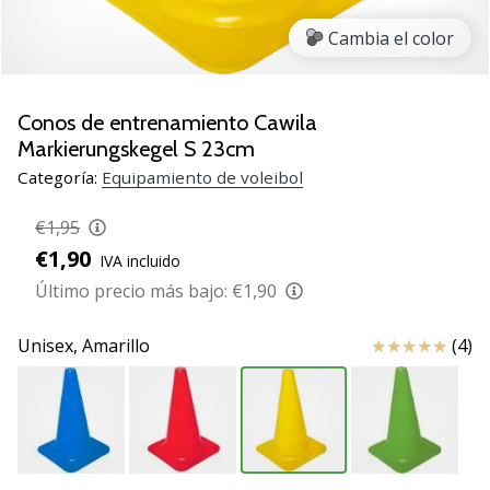
de
voleibol
Cambia el color
Regalos
de
Navidad
Conos de entrenamiento Cawila
para
Markierungskegel S 23cm
jugadores
Categoría:
Equipamiento de voleibol
de
voleibol:
€1,95
¡Nuestros
€1,90
consejos
IVA incluido
te
Último precio más bajo:
€1,90
ayudarán
a
Reseña
Unisex,
Amarillo
(4)
elegir
el
regalo
perfecto!
Encuentra…