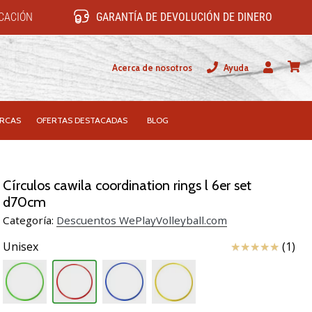
ICACIÓN
GARANTÍA DE DEVOLUCIÓN DE DINERO
Acerca de nosotros
Ayuda
Usuario
carrit
RCAS
OFERTAS DESTACADAS
BLOG
Círculos cawila coordination rings l 6er set
d70cm
Categoría:
Descuentos WePlayVolleyball.com
Reseña
Unisex
(1)