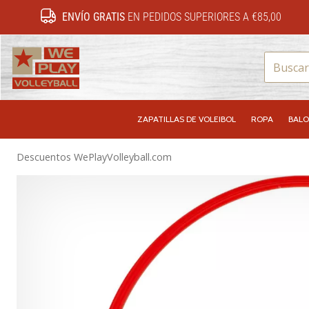
ENVÍO GRATIS
EN PEDIDOS SUPERIORES A €85,00
WePlayVolleyball.es
ZAPATILLAS DE VOLEIBOL
ROPA
BALO
Descuentos WePlayVolleyball.com