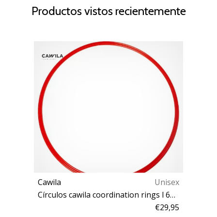
Productos vistos recientemente
Cawila
Unisex
Círculos cawila coordination rings l 6er set d70cm
€29,95