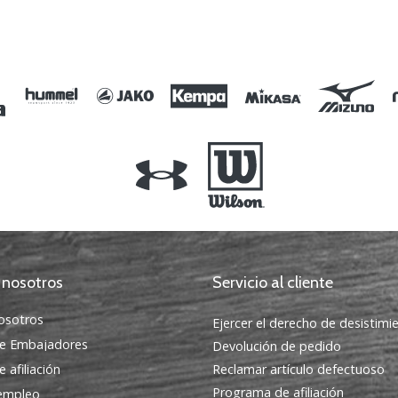
Talla única
 nosotros
Servicio al cliente
osotros
Ejercer el derecho de desistimi
e Embajadores
Devolución de pedido
 afiliación
Reclamar artículo defectuoso
Programa de afiliación
 empleo