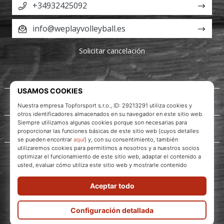
+34932425092
info@weplayvolleyball.es
Solicitar cancelación
Acerca de nosotros
Servicio al cliente
WePlayVolleyball.es
© 2010 – 2026
WePlayVolleyball.es