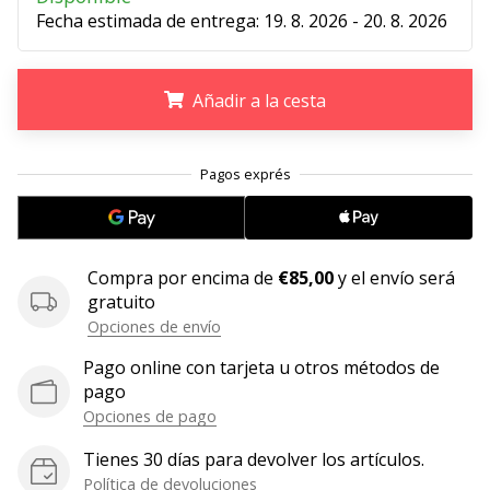
Fecha estimada de entrega:
19. 8. 2026 - 20. 8. 2026
11. 8. 2022
•
2 min. de lectura
Añadir a la cesta
¡Conviértete
en
.
.
.
embajador
Weplayvolleyball!
¿Te
consideras
Compra por encima de
€85,00
y el envío será
un
gratuito
jugón?
¡Te
Opciones de envío
queremos
Pago online con tarjeta u otros métodos de
en
pago
nuestro
Opciones de pago
equipo!
Tienes 30 días para devolver los artículos.
Política de devoluciones