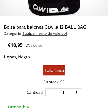
de
voleibol
Regalos
de
Navidad
Bolsa para balones Cawila 12 BALL BAG
para
Categoría:
Equipamiento de voleibol
jugadores
de
€18,95
IVA incluido
voleibol:
¡Nuestros
Unisex,
Negro
consejos
te
ayudarán
Talla única
a
elegir
En stock: 50
el
regalo
Cantidad:
perfecto!
Encuentra…
Disponible