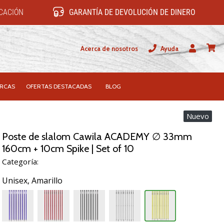
ICACIÓN
GARANTÍA DE DEVOLUCIÓN DE DINERO
Acerca de nosotros
Ayuda
Usuario
carrit
RCAS
OFERTAS DESTACADAS
BLOG
Nuevo
Poste de slalom Cawila ACADEMY ∅ 33mm
160cm + 10cm Spike | Set of 10
Categoría:
Unisex,
Amarillo