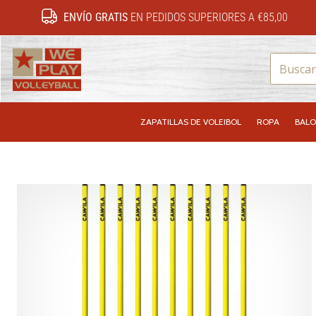
ENVÍO GRATIS
EN PEDIDOS SUPERIORES A €85,00
WePlayVolleyball.es
ZAPATILLAS DE VOLEIBOL
ROPA
BALO