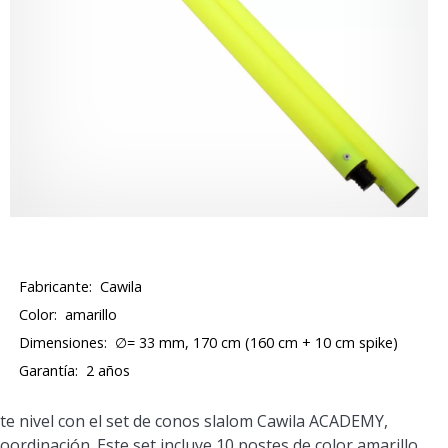
Fabricante:
Cawila
Color:
amarillo
Dimensiones:
∅= 33 mm, 170 cm (160 cm + 10 cm spike)
Garantía:
2 años
nte nivel con el set de conos slalom Cawila ACADEMY,
coordinación. Este set incluye 10 postes de color amarillo