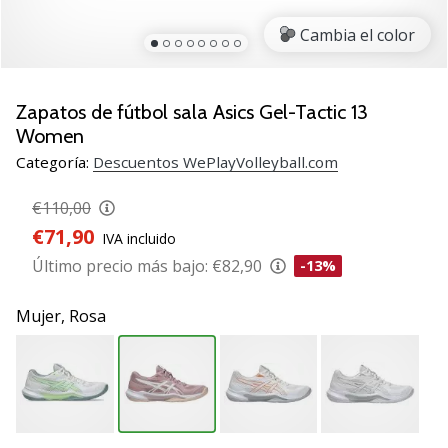
de
voleibol
Cambia el color
Regalos
de
Navidad
Zapatos de fútbol sala Asics Gel-Tactic 13
para
Women
jugadores
Categoría:
Descuentos WePlayVolleyball.com
de
voleibol:
€110,00
¡Nuestros
€71,90
consejos
IVA incluido
te
Último precio más bajo:
€82,90
-13%
ayudarán
a
Mujer,
Rosa
elegir
el
regalo
perfecto!
Encuentra…