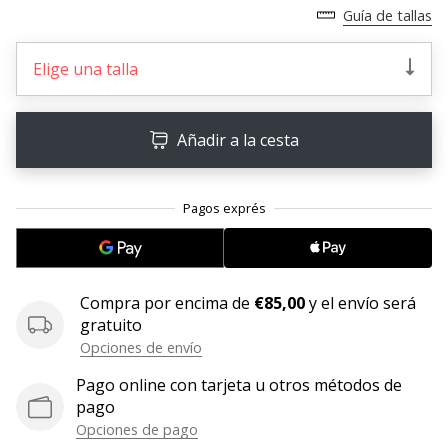
Guía de tallas
11. 8. 2022
•
Elige una talla
2 min. de lectura
¡Conviértete
en
Añadir a la cesta
embajador
Weplayvolleyball!
¿Te
consideras
un
jugón?
¡Te
Compra por encima de
€85,00
y el envío será
queremos
gratuito
en
Opciones de envío
nuestro
Pago online con tarjeta u otros métodos de
equipo!
pago
Opciones de pago