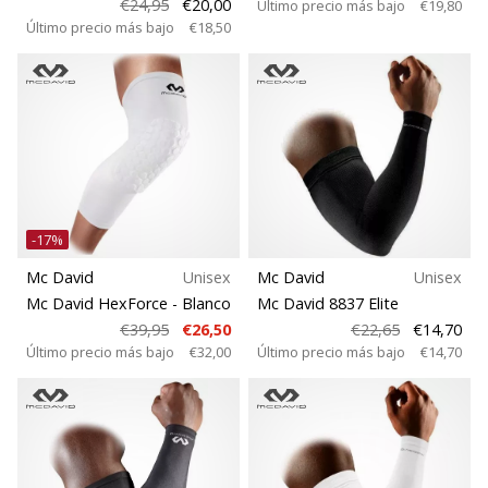
€24,95
€20,00
Último precio más bajo
€19,80
Último precio más bajo
€18,50
-17%
Mc David
Unisex
Mc David
Unisex
Mc David HexForce
- Blanco
Mc David 8837 Elite
€39,95
€26,50
€22,65
€14,70
Último precio más bajo
€32,00
Último precio más bajo
€14,70