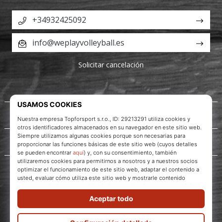
+34932425092
info@weplayvolleyball.es
Solicitar cancelación
Acerca de nosotros
Servicio al cliente
WePlayVolleyball.es