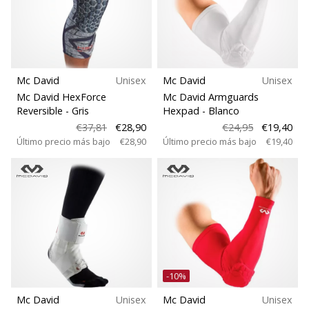
Mc David
Unisex
Mc David
Unisex
Mc David HexForce
Mc David Armguards
Reversible
- Gris
Hexpad
- Blanco
€37,81
€28,90
€24,95
€19,40
Último precio más bajo
€28,90
Último precio más bajo
€19,40
-10%
Mc David
Unisex
Mc David
Unisex