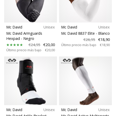
Mc David
Unisex
Mc David
Unisex
Mc David Armguards
Mc David 8837 Elite
- Blanco
Hexpad
- Negro
€26,95
€18,90
€24,95
€20,00
Último precio más bajo
€18,90
Último precio más bajo
€20,00
Mc David
Unisex
Mc David
Unisex
Mc David Ankle Bracket
Mc David Active Multisports