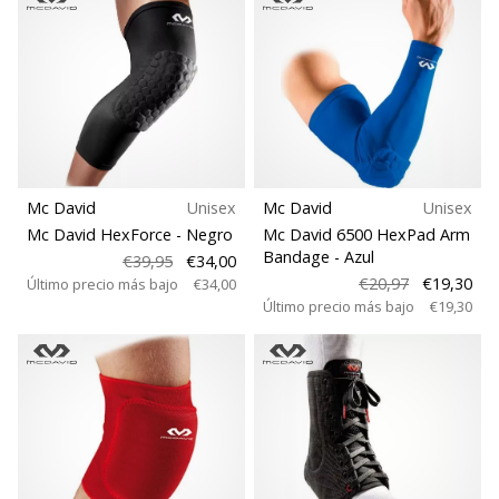
Mostrar
todos
los
artículos
Mc David
Unisex
Mc David
Unisex
Mc David HexForce
- Negro
Mc David 6500 HexPad Arm
Bandage
- Azul
€39,95
€34,00
€20,97
€19,30
Último precio más bajo
€34,00
Último precio más bajo
€19,30