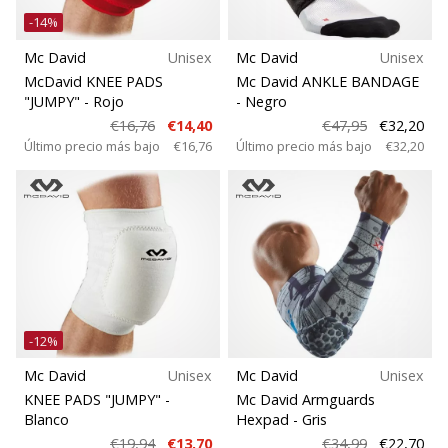
-14%
Mc David
Unisex
Mc David
Unisex
McDavid KNEE PADS
Mc David ANKLE BANDAGE
"JUMPY"
- Rojo
- Negro
€16,76
€14,40
€47,95
€32,20
Último precio más bajo
€16,76
Último precio más bajo
€32,20
-12%
Mc David
Unisex
Mc David
Unisex
KNEE PADS "JUMPY"
-
Mc David Armguards
Blanco
Hexpad
- Gris
€19,94
€13,70
€34,99
€22,70