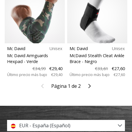
Mc David
Unisex
Mc David
Unisex
Mc David Armguards
McDavid Stealth Cleat Ankle
Hexpad
- Verde
Brace
- Negro
€34,99
€29,40
€33,61
€27,60
Último precio más bajo
€29,40
Último precio más bajo
€27,60
Anterior
Siguiente
Página 1 de 2
EUR - España (Español)