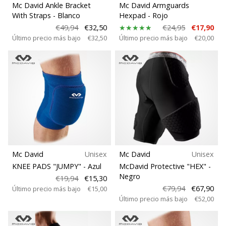
Mc David Ankle Bracket
Mc David Armguards
With Straps
- Blanco
Hexpad
- Rojo
€49,94
€32,50
€24,95
€17,90
Último precio más bajo
€32,50
Último precio más bajo
€20,00
Mc David
Unisex
Mc David
Unisex
KNEE PADS "JUMPY"
- Azul
McDavid Protective "HEX"
-
Negro
€19,94
€15,30
€79,94
€67,90
Último precio más bajo
€15,00
Último precio más bajo
€52,00