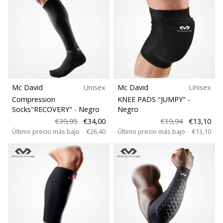
Mc David
Unisex
Mc David
Unisex
Compression
KNEE PADS "JUMPY"
-
Socks"RECOVERY"
- Negro
Negro
€39,95
€34,00
€19,94
€13,10
Último precio más bajo
€26,40
Último precio más bajo
€13,10