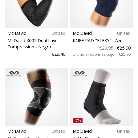
Corte
de
voleibol
Función
Regalos
de
Navidad
Mc David
Unisex
Mc David
Unisex
Deporte
para
McDavid X601 Dual Layer
KNEE PAD "FLEXY"
- Azul
jugadores
Compression
- Negro
€29,95
€25,90
de
€29,40
Último precio más bajo
€25,90
voleibol:
¡Nuestros
consejos
te
ayudarán
a
elegir
el
regalo
perfecto!
-7%
Encuentra…
Mc David
Unisex
Mc David
Unisex