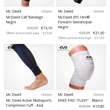
Mc David
Unisex
Mc David
Unisex
McDavid Calf Bandage
-
McDavid 651 Hex®
Negro
Forearm Sleeves/pair
-
Negro
€20,97
€15,10
€29,95
€21,50
Último precio más bajo
€13,60
Último precio más bajo
€21,50
Mc David
Unisex
Mc David
Unisex
Mc David Active Multisports
KNEE PAD "FLEXY"
- Blanco
Compresion Cuff
- Azul
€29,95
€19,80