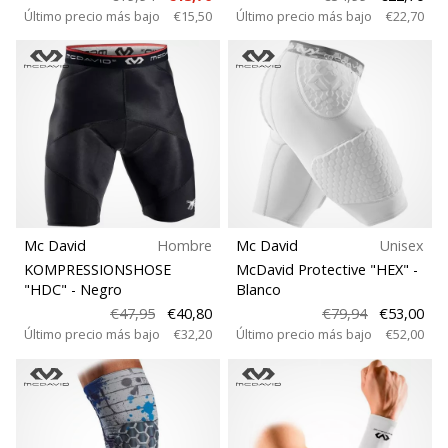
Último precio más bajo
€15,50
Último precio más bajo
€22,70
Mc David
Hombre
Mc David
Unisex
KOMPRESSIONSHOSE
McDavid Protective "HEX"
-
"HDC"
- Negro
Blanco
€47,95
€40,80
€79,94
€53,00
Último precio más bajo
€32,20
Último precio más bajo
€52,00