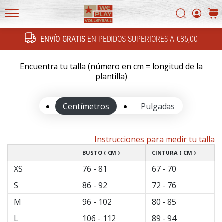
FF
Buscar
carri
4!
WePlayVolleyball.es
Conoce
ENVÍO GRATIS
EN PEDIDOS SUPERIORES A €85,00
las
Buscar
actualizaciones
técnicas
Encuentra tu talla (número en cm = longitud de la
y
plantilla)
averigua
si…
Centímetros
Pulgadas
16. 11. 2022
Instrucciones para medir tu talla
•
5 min. de lectura
BUSTO ( CM )
CINTURA ( CM )
Regalos
XS
76 - 81
67 - 70
de
S
86 - 92
72 - 76
navidad
para
M
96 - 102
80 - 85
jugadores
L
106 - 112
89 - 94