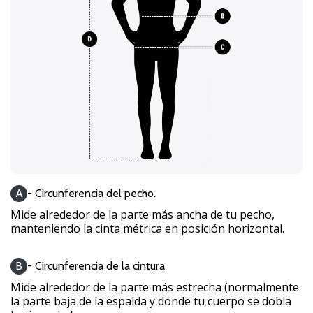
11. 8. 2022
•
2 min. de lectura
¡Conviértete
en
embajador
Weplayvolleyball!
¿Te
consideras
un
jugón?
A
- Circunferencia del pecho.
¡Te
Mide alrededor de la parte más ancha de tu pecho,
queremos
manteniendo la cinta métrica en posición horizontal.
en
nuestro
B
- Circunferencia de la cintura
equipo!
Mide alrededor de la parte más estrecha (normalmente
la parte baja de la espalda y donde tu cuerpo se dobla