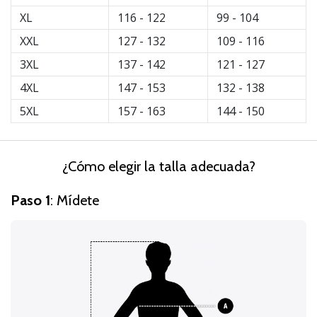
de
XL
116 - 122
99 - 104
voleibol
XXL
127 - 132
109 - 116
Regalos
de
3XL
137 - 142
121 - 127
Navidad
4XL
147 - 153
132 - 138
para
jugadores
5XL
157 - 163
144 - 150
de
voleibol:
¡Nuestros
¿Cómo elegir la talla adecuada?
consejos
te
Paso 1
: Mídete
ayudarán
a
elegir
el
regalo
perfecto!
Encuentra…