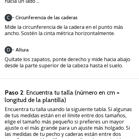
hacia un lado ...
Mostrar
todos
C
- Circunferencia de las caderas
los
Mide la circunferencia de la cadera en el punto más
artículos
ancho. Sostén la cinta métrica horizontalmente.
D
- Altura
Quítate los zapatos, ponte derecho y mide hacia abajo
desde la parte superior de la cabeza hasta el suelo.
Paso 2
: Encuentra tu talla (número en cm =
longitud de la plantilla)
Encuentra tu talla usando la siguiente tabla. Si algunas
de tus medidas están en el límite entre dos tamaños,
elige el tamaño más pequeño si prefieres un mayor
ajuste o el más grande para un ajuste más holgado. Si
las medidas de tu pecho y caderas están entre dos