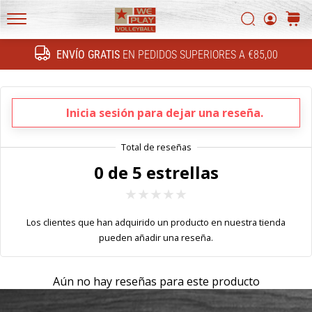
FF
Buscar
carrit
4!
WePlayVolleyball.es
Conoce
ENVÍO GRATIS
EN PEDIDOS SUPERIORES A €85,00
las
Buscar
actualizaciones
técnicas
y
Inicia sesión para dejar una reseña.
averigua
si…
0 de 5 estrellas
16. 11. 2022
•
5 min. de lectura
Los clientes que han adquirido un producto en nuestra tienda
Regalos
pueden añadir una reseña.
de
navidad
Aún no hay reseñas para este producto
para
jugadores