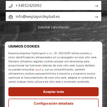
+34932425092
info@weplayvolleyball.es
Solicitar cancelación
Acerca de nosotros
Servicio al cliente
WePlayVolleyball.es