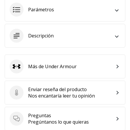
11. 8. 2022
Parámetros
•
2 min. de lectura
¡Conviértete
Descripción
en
embajador
Weplayvolleyball!
¿Te
Más de Under Armour
consideras
Under Armour
un
jugón?
¡Te
Enviar reseña del producto
queremos
Enviar reseña del producto
Nos encantaría leer tu opinión
en
nuestro
equipo!
Preguntas
Preguntas
Pregúntanos lo que quieras