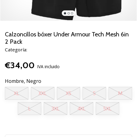
de
voleibol
Regalos
de
Navidad
Calzoncillos bóxer Under Armour Tech Mesh 6in
para
2 Pack
jugadores
Categoría:
de
voleibol:
€34,00
¡Nuestros
IVA incluido
consejos
te
Hombre,
Negro
ayudarán
a
XL
XXL
XS
S
M
elegir
el
L
3XL
4XL
5XL
regalo
perfecto!
Encuentra…