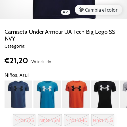
de
voleibol
Cambia el color
Regalos
de
Navidad
Camiseta Under Armour UA Tech Big Logo SS-
para
NVY
jugadores
Categoría:
de
voleibol:
€21,20
¡Nuestros
IVA incluido
consejos
te
Niños,
Azul
ayudarán
a
elegir
el
regalo
perfecto!
Encuentra…
YXS
YSM
YMD
YLG
Niños
Niños
Niños
Niños