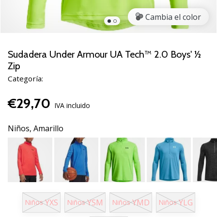
de
voleibol
Cambia el color
Regalos
de
Navidad
Sudadera Under Armour UA Tech™ 2.0 Boys' ½
para
Zip
jugadores
Categoría:
de
voleibol:
€29,70
¡Nuestros
IVA incluido
consejos
te
Niños,
Amarillo
ayudarán
a
elegir
el
regalo
perfecto!
Encuentra…
YXS
YSM
YMD
YLG
Niños
Niños
Niños
Niños