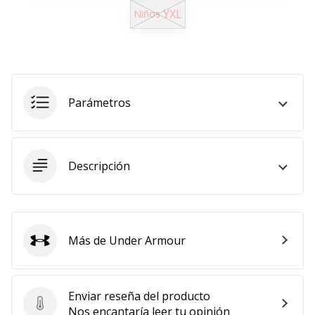
YXL
Niños
11. 8. 2022
•
2 min. de lectura
¡Conviértete
en
Parámetros
embajador
Weplayvolleyball!
¿Te
consideras
Descripción
un
jugón?
¡Te
queremos
Más de Under Armour
en
Under Armour
nuestro
equipo!
Enviar reseña del producto
Enviar reseña del producto
Nos encantaría leer tu opinión