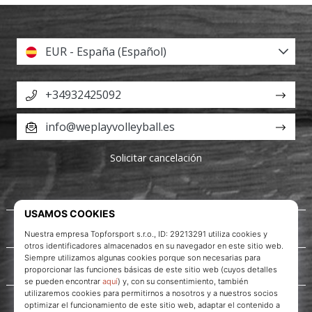
EUR - España (Español)
+34932425092
info@weplayvolleyball.es
Solicitar cancelación
Acerca de nosotros
Servicio al cliente