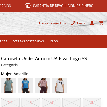
ICACIÓN
GARANTÍA DE DEVOLUCIÓN DE DINERO
Acerca de nosotros
Ayuda
Usuario
carrit
RCAS
OFERTAS DESTACADAS
BLOG
Camiseta Under Armour UA Rival Logo SS
Categoría:
Mujer,
Amarillo
XS
S
M
L
XL