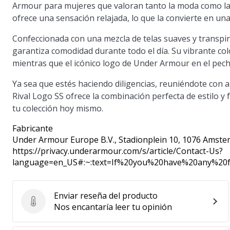
Armour para mujeres que valoran tanto la moda como la 
ofrece una sensación relajada, lo que la convierte en una 
Confeccionada con una mezcla de telas suaves y transpir
garantiza comodidad durante todo el día. Su vibrante col
mientras que el icónico logo de Under Armour en el pech
Ya sea que estés haciendo diligencias, reuniéndote con 
Rival Logo SS ofrece la combinación perfecta de estilo y f
tu colección hoy mismo.
Fabricante
Under Armour Europe B.V.
, Stadionplein 10, 1076 Amste
https://privacy.underarmour.com/s/article/Contact-Us?
language=en_US#:~:text=If%20you%20have%20any%2
Enviar reseña del producto
Enviar reseña del producto
Nos encantaría leer tu opinión