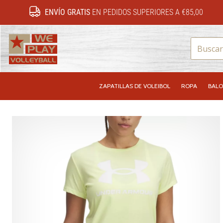
ENVÍO GRATIS
EN PEDIDOS SUPERIORES A €85,00
WePlayVolleyball.es
ZAPATILLAS DE VOLEIBOL
ROPA
BALO