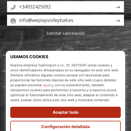
+34932425092
info@weplayvolleyball.es
Solicitar cancelación
Acerca de nosotros
Servicio al cliente
WePlayVolleyball.es