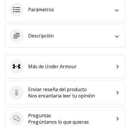
11. 8. 2022
Parámetros
•
2 min. de lectura
¡Conviértete
Descripción
en
embajador
Weplayvolleyball!
¿Te
Más de Under Armour
consideras
Under Armour
un
jugón?
¡Te
Enviar reseña del producto
queremos
Enviar reseña del producto
Nos encantaría leer tu opinión
en
nuestro
equipo!
Preguntas
Preguntas
Pregúntanos lo que quieras