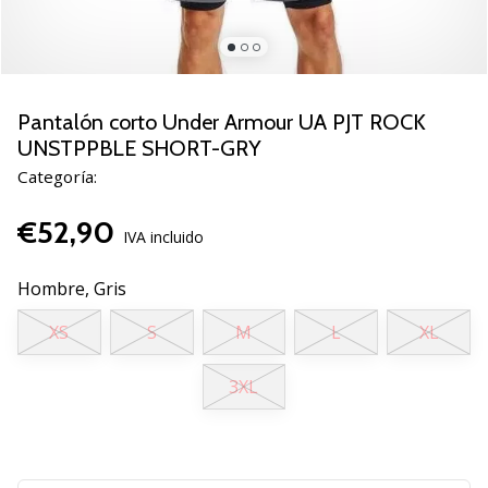
de
voleibol
Regalos
de
Navidad
Pantalón corto Under Armour UA PJT ROCK
para
UNSTPPBLE SHORT-GRY
jugadores
Categoría:
de
voleibol:
€52,90
¡Nuestros
IVA incluido
consejos
te
Hombre,
Gris
ayudarán
a
XS
S
M
L
XL
elegir
el
3XL
regalo
perfecto!
Encuentra…