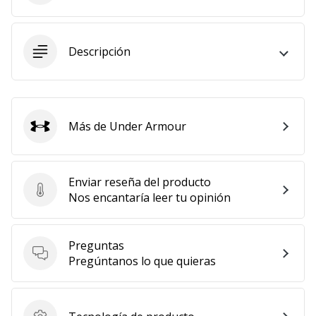
11. 8. 2022
•
Descripción
2 min. de lectura
¡Conviértete
en
embajador
Weplayvolleyball!
Más de Under Armour
Under Armour
¿Te
consideras
un
Enviar reseña del producto
jugón?
Enviar reseña del producto
Nos encantaría leer tu opinión
¡Te
queremos
en
Preguntas
nuestro
Preguntas
Pregúntanos lo que quieras
equipo!