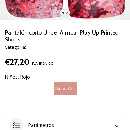
de
voleibol
Regalos
de
Navidad
Pantalón corto Under Armour Play Up Printed
para
Shorts
jugadores
Categoría:
de
voleibol:
€27,20
¡Nuestros
IVA incluido
consejos
te
Niños,
Rojo
ayudarán
a
YXL
Niños
elegir
el
regalo
perfecto!
Encuentra…
Parámetros