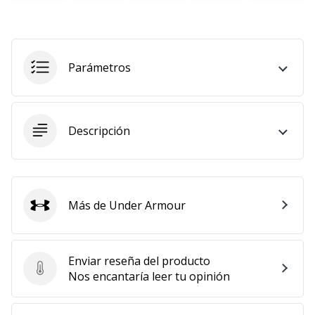
11. 8. 2022
•
2 min. de lectura
Parámetros
¡Conviértete
en
embajador
Weplayvolleyball!
Descripción
¿Te
consideras
un
jugón?
Más de Under Armour
¡Te
Under Armour
queremos
en
nuestro
Enviar reseña del producto
equipo!
Enviar reseña del producto
Nos encantaría leer tu opinión