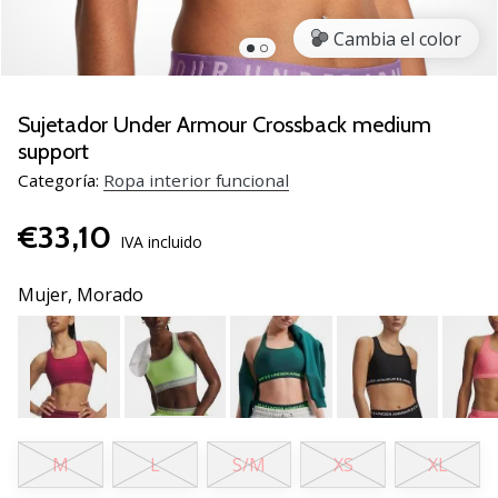
de
voleibol
Cambia el color
Regalos
de
Navidad
Sujetador Under Armour Crossback medium
para
support
jugadores
Categoría:
Ropa interior funcional
de
voleibol:
€33,10
¡Nuestros
IVA incluido
consejos
te
Mujer,
Morado
ayudarán
a
elegir
el
regalo
perfecto!
Encuentra…
M
L
S/M
XS
XL