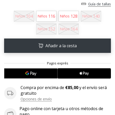
Guía de tallas
11. 8. 2022
•
104
116
128
140
Niños
Niños
Niños
Niños
2 min. de lectura
¡Conviértete
152
164
Niños
Niños
en
embajador
Añadir a la cesta
Weplayvolleyball!
¿Te
consideras
un
jugón?
¡Te
queremos
Compra por encima de
€85,00
y el envío será
en
gratuito
nuestro
Opciones de envío
equipo!
Pago online con tarjeta u otros métodos de
pago