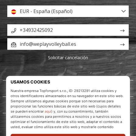
EUR - España (Español)
+34932425092
info@weplayvolleyball.es
Solicitar cancelación
Acerca de nosotros
Servicio al cliente