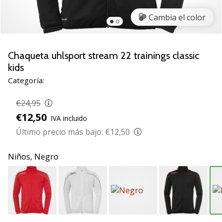
de
voleibol
Cambia el color
Regalos
de
Navidad
Chaqueta uhlsport stream 22 trainings classic
para
kids
jugadores
Categoría:
de
voleibol:
€24,95
¡Nuestros
€12,50
consejos
IVA incluido
te
Último precio más bajo:
€12,50
ayudarán
a
Niños,
Negro
elegir
el
regalo
perfecto!
Encuentra…