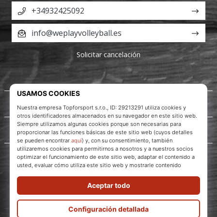
+34932425092
info@weplayvolleyball.es
Solicitar cancelación
Acerca de nosotros
Servicio al cliente
WePlayVolleyball.es