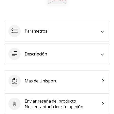
11. 8. 2022
•
2 min. de lectura
¡Conviértete
Parámetros
en
embajador
Weplayvolleyball!
¿Te
Descripción
consideras
un
jugón?
¡Te
Más de Uhlsport
queremos
Uhlsport
en
nuestro
equipo!
Enviar reseña del producto
Enviar reseña del producto
Nos encantaría leer tu opinión