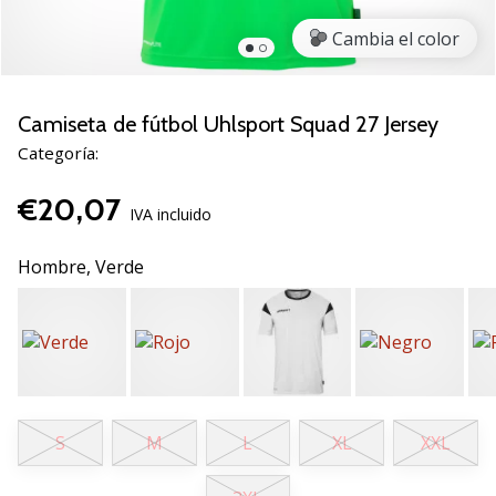
de
voleibol
Cambia el color
Regalos
de
Navidad
Camiseta de fútbol Uhlsport Squad 27 Jersey
para
Categoría:
jugadores
de
€20,07
voleibol:
IVA incluido
¡Nuestros
consejos
Hombre,
Verde
te
ayudarán
a
elegir
el
regalo
perfecto!
S
M
L
XL
XXL
Encuentra…