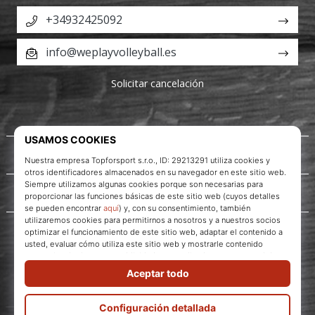
+34932425092
info@weplayvolleyball.es
Solicitar cancelación
Acerca de nosotros
Servicio al cliente
WePlayVolleyball.es