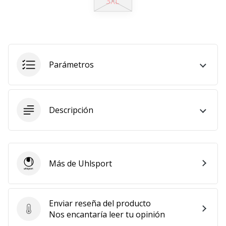
3XL
11. 8. 2022
•
2 min. de lectura
¡Conviértete
Parámetros
en
embajador
Weplayvolleyball!
¿Te
Descripción
consideras
un
jugón?
¡Te
queremos
Más de Uhlsport
Uhlsport
en
nuestro
equipo!
Enviar reseña del producto
Enviar reseña del producto
Nos encantaría leer tu opinión