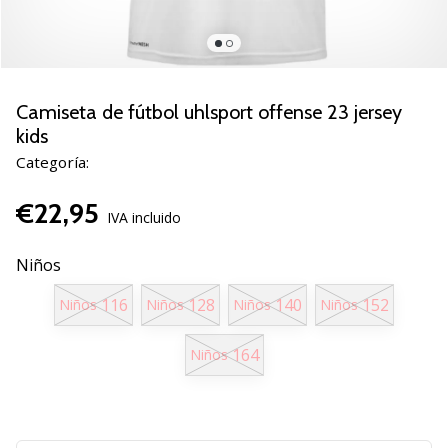
de
voleibol
Regalos
de
Navidad
Camiseta de fútbol uhlsport offense 23 jersey
para
kids
jugadores
Categoría:
de
voleibol:
€22,95
¡Nuestros
IVA incluido
consejos
te
Niños
ayudarán
a
116
128
140
152
Niños
Niños
Niños
Niños
elegir
el
164
Niños
regalo
perfecto!
Encuentra…