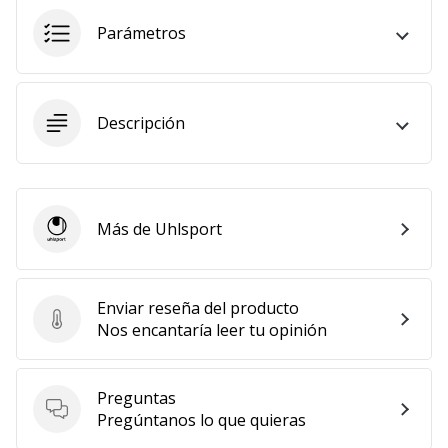
11. 8. 2022
Parámetros
•
2 min. de lectura
¡Conviértete
Descripción
en
embajador
Weplayvolleyball!
¿Te
Más de Uhlsport
consideras
Uhlsport
un
jugón?
¡Te
Enviar reseña del producto
queremos
Enviar reseña del producto
Nos encantaría leer tu opinión
en
nuestro
equipo!
Preguntas
Preguntas
Pregúntanos lo que quieras