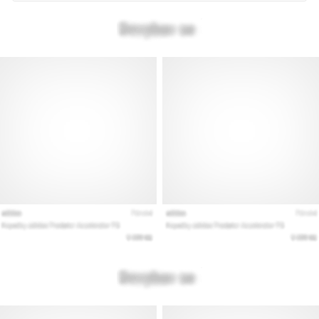
Mostrar
todos
los
artículos