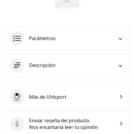
3XL
11. 8. 2022
•
2 min. de lectura
¡Conviértete
Parámetros
en
embajador
Weplayvolleyball!
¿Te
Descripción
consideras
un
jugón?
¡Te
queremos
Más de Uhlsport
Uhlsport
en
nuestro
equipo!
Enviar reseña del producto
Enviar reseña del producto
Nos encantaría leer tu opinión