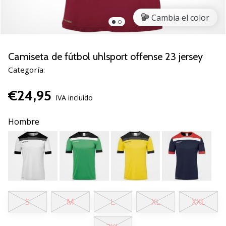
de
voleibol
Cambia el color
Regalos
de
Navidad
Camiseta de fútbol uhlsport offense 23 jersey
para
Categoría:
jugadores
de
€24,95
voleibol:
IVA incluido
¡Nuestros
consejos
Hombre
te
ayudarán
a
elegir
el
regalo
perfecto!
S
M
L
XL
XXL
Encuentra…