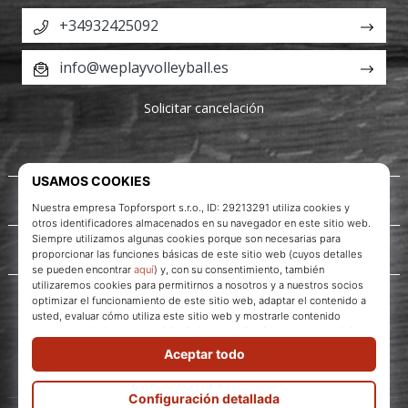
+34932425092
info@weplayvolleyball.es
Solicitar cancelación
Acerca de nosotros
Servicio al cliente
WePlayVolleyball.es