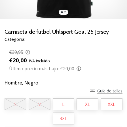
de
voleibol
Regalos
de
Navidad
Camiseta de fútbol Uhlsport Goal 25 Jersey
para
Categoría:
jugadores
de
€39,95
voleibol:
€20,00
IVA incluido
¡Nuestros
consejos
Último precio más bajo:
€20,00
te
ayudarán
Hombre,
Negro
a
Guía de tallas
elegir
el
S
M
L
XL
XXL
regalo
perfecto!
Encuentra…
3XL