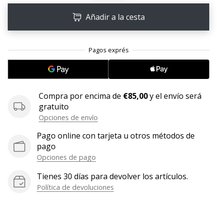
11. 8. 2022
Añadir a la cesta
•
2 min. de lectura
¡Conviértete
en
embajador
Weplayvolleyball!
Compra por encima de
€85,00
y el envío será
¿Te
gratuito
consideras
Opciones de envío
un
jugón?
Pago online con tarjeta u otros métodos de
¡Te
pago
queremos
Opciones de pago
en
Tienes 30 días para devolver los artículos.
nuestro
equipo!
Política de devoluciones