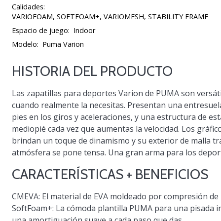
Calidades:
VARIOFOAM, SOFTFOAM+, VARIOMESH, STABILITY FRAME
Espacio de juego:
Indoor
Modelo:
Puma Varion
HISTORIA DEL PRODUCTO
Las zapatillas para deportes Varion de PUMA son versáti
cuando realmente la necesitas. Presentan una entresuel
pies en los giros y aceleraciones, y una estructura de esta
mediopié cada vez que aumentas la velocidad. Los gráfic
brindan un toque de dinamismo y su exterior de malla tr
atmósfera se pone tensa. Una gran arma para los deport
CARACTERÍSTICAS + BENEFICIOS
CMEVA: El material de EVA moldeado por compresión de
SoftFoam+: La cómoda plantilla PUMA para una pisada 
una amortiguación suave a cada paso que das