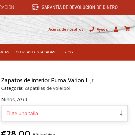
ICACIÓN
GARANTÍA DE DEVOLUCIÓN DE DINERO
Acerca de nosotros
Ayuda
Usuario
carrit
RCAS
OFERTAS DESTACADAS
BLOG
Zapatos de interior Puma Varion II Jr
Categoría:
Zapatillas de voleibol
Niños,
Azul
Elige una talla
€28,00
IVA incluido