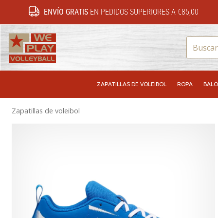
ENVÍO GRATIS
EN PEDIDOS SUPERIORES A €85,00
WePlayVolleyball.es
ZAPATILLAS DE VOLEIBOL
ROPA
BALO
Zapatillas de voleibol