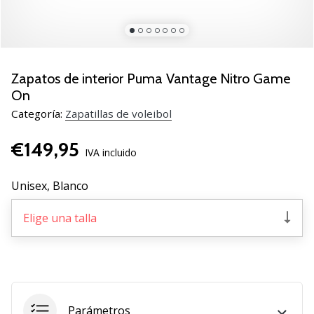
de
voleibol
Regalos
de
Navidad
Zapatos de interior Puma Vantage Nitro Game
para
On
jugadores
Categoría:
Zapatillas de voleibol
de
voleibol:
€149,95
¡Nuestros
IVA incluido
consejos
te
Unisex,
Blanco
ayudarán
a
Elige una talla
elegir
el
regalo
perfecto!
Encuentra…
Parámetros