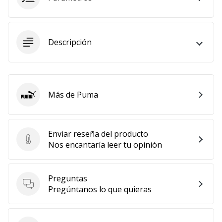
11. 8. 2022
•
2 min. de lectura
Descripción
¡Conviértete
en
embajador
Weplayvolleyball!
Más de Puma
Puma
¿Te
consideras
un
Enviar reseña del producto
jugón?
Enviar reseña del producto
Nos encantaría leer tu opinión
¡Te
queremos
en
Preguntas
nuestro
Preguntas
Pregúntanos lo que quieras
equipo!