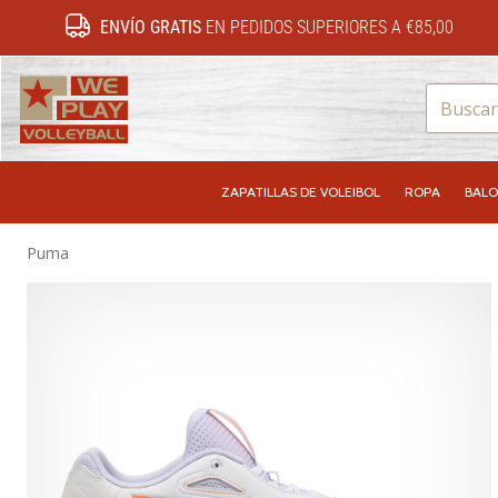
ENVÍO GRATIS
EN PEDIDOS SUPERIORES A €85,00
WePlayVolleyball.es
ZAPATILLAS DE VOLEIBOL
ROPA
BALO
Puma