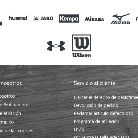
XXS
 nosotros
Servicio al cliente
osotros
Ejercer el derecho de desistimi
e Embajadores
Devolución de pedido
 afiliación
Reclamar artículo defectuoso
Programa de afiliación
 empleo
Envío
ón de las cookies
Encuentra la talla adecuada