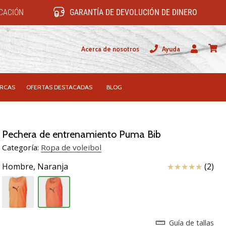
ICACIÓN
GARANTÍA DE DEVOLUCIÓN DE DINERO
Acerca de nosotros
Ayuda
Usuario
carrit
RCAS
OFERTAS DESTACADAS
BLOG
Pechera de entrenamiento Puma Bib
Categoría:
Ropa de voleibol
Reseña
Hombre,
Naranja
(2)
Guía de tallas