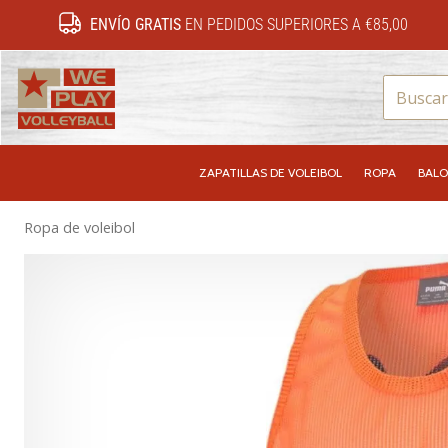
ENVÍO GRATIS
EN PEDIDOS SUPERIORES A €85,00
WePlayVolleyball.es
ZAPATILLAS DE VOLEIBOL
ROPA
BALO
Ropa de voleibol