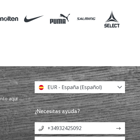
EUR - España (Español)
ento aquí
¿Necesitas ayuda?
+34932425092