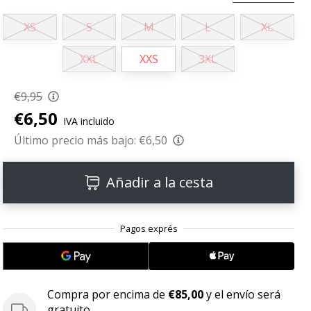
XS
S
M
L
XL
XXL
XXS
3XL
€9,95
€6,50
IVA incluido
Último precio más bajo:
€6,50
Añadir a la cesta
Compra por encima de
€85,00
y el envío será
gratuito