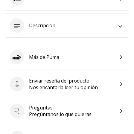
11. 8. 2022
•
2 min. de lectura
Descripción
¡Conviértete
en
embajador
Weplayvolleyball!
Más de Puma
Puma
¿Te
consideras
un
Enviar reseña del producto
jugón?
Enviar reseña del producto
Nos encantaría leer tu opinión
¡Te
queremos
en
Preguntas
nuestro
Preguntas
Pregúntanos lo que quieras
equipo!