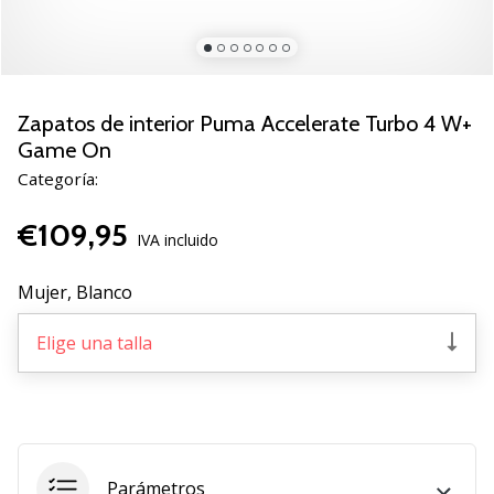
de
voleibol
Regalos
de
Navidad
Zapatos de interior Puma Accelerate Turbo 4 W+
para
Game On
jugadores
Categoría:
de
voleibol:
€109,95
¡Nuestros
IVA incluido
consejos
te
Mujer,
Blanco
ayudarán
a
Elige una talla
elegir
el
regalo
perfecto!
Encuentra…
Parámetros