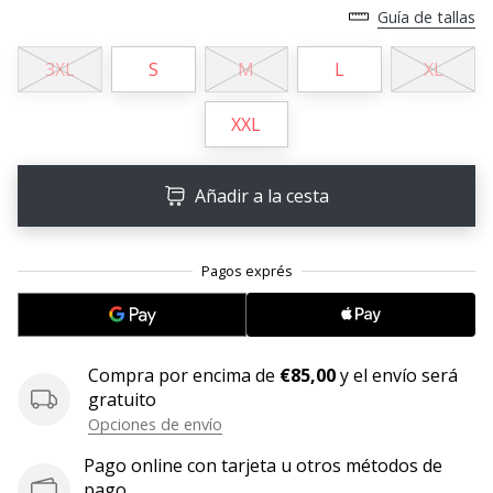
Guía de tallas
11. 8. 2022
•
3XL
S
M
L
XL
2 min. de lectura
¡Conviértete
XXL
en
embajador
Añadir a la cesta
Weplayvolleyball!
¿Te
consideras
un
jugón?
¡Te
queremos
Compra por encima de
€85,00
y el envío será
en
gratuito
nuestro
Opciones de envío
equipo!
Pago online con tarjeta u otros métodos de
pago