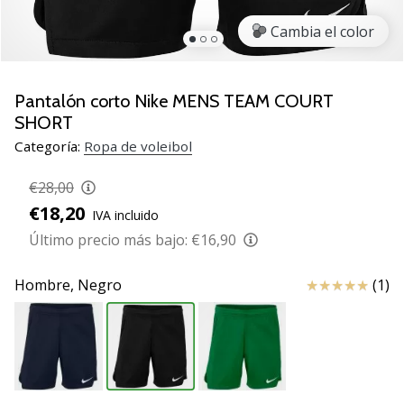
de
voleibol
Cambia el color
Regalos
de
Navidad
Pantalón corto Nike MENS TEAM COURT
para
SHORT
jugadores
Categoría:
Ropa de voleibol
de
voleibol:
€28,00
¡Nuestros
€18,20
consejos
IVA incluido
te
Último precio más bajo:
€16,90
ayudarán
a
Reseña
Hombre,
Negro
(1)
elegir
el
regalo
perfecto!
Encuentra…