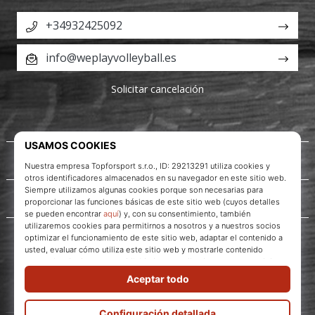
+34932425092
info@weplayvolleyball.es
Solicitar cancelación
Acerca de nosotros
Servicio al cliente
WePlayVolleyball.es