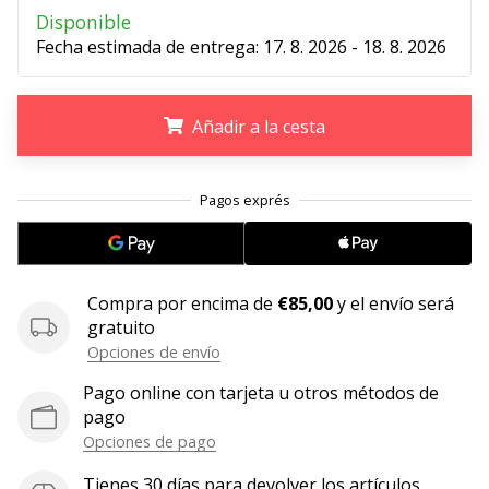
Disponible
11. 8. 2022
Fecha estimada de entrega:
17. 8. 2026 - 18. 8. 2026
•
2 min. de lectura
¡Conviértete
Añadir a la cesta
en
embajador
.
.
.
Weplayvolleyball!
¿Te
consideras
un
jugón?
Compra por encima de
€85,00
y el envío será
¡Te
gratuito
queremos
Opciones de envío
en
Pago online con tarjeta u otros métodos de
nuestro
pago
equipo!
Opciones de pago
Tienes 30 días para devolver los artículos.