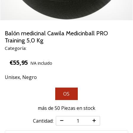
de
voleibol
Regalos
de
Navidad
Balón medicinal Cawila Medicinball PRO
para
Training 5,0 Kg
jugadores
Categoría:
de
voleibol:
€55,95
IVA incluido
¡Nuestros
consejos
Unisex,
Negro
te
ayudarán
a
OS
elegir
el
más de 50 Piezas en stock
regalo
perfecto!
Cantidad:
Encuentra…