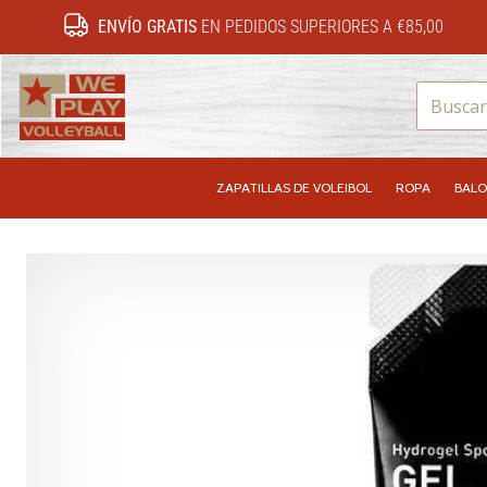
ENVÍO GRATIS
EN PEDIDOS SUPERIORES A €85,00
WePlayVolleyball.es
ZAPATILLAS DE VOLEIBOL
ROPA
BALO