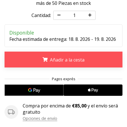
más de 50 Piezas en stock
11. 8. 2022
Cantidad:
•
2 min. de lectura
¡Conviértete
Disponible
en
Fecha estimada de entrega:
18. 8. 2026 - 19. 8. 2026
embajador
Weplayvolleyball!
Añadir a la cesta
¿Te
consideras
un
.
.
.
jugón?
¡Te
queremos
en
nuestro
Compra por encima de
€85,00
y el envío será
equipo!
gratuito
Opciones de envío