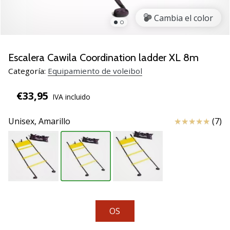
de
voleibol
Cambia el color
Regalos
de
Navidad
Escalera Cawila Coordination ladder XL 8m
para
Categoría:
Equipamiento de voleibol
jugadores
de
€33,95
IVA incluido
voleibol:
¡Nuestros
Reseña
Unisex,
Amarillo
(7)
consejos
te
ayudarán
a
elegir
el
regalo
perfecto!
OS
Encuentra…