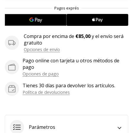
11. 8. 2022
•
2 min. de lectura
¡Conviértete
Compra por encima de
€85,00
y el envío será
en
gratuito
embajador
Opciones de envío
Weplayvolleyball!
Pago online con tarjeta u otros métodos de
¿Te
pago
consideras
Opciones de pago
un
jugón?
Tienes 30 días para devolver los artículos.
¡Te
Política de devoluciones
queremos
en
nuestro
equipo!
Parámetros