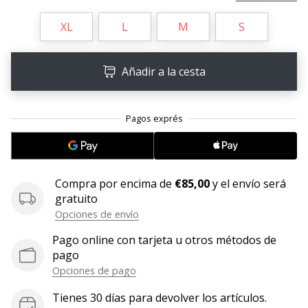
11. 8. 2022
XL
L
M
S
•
2 min. de lectura
Añadir a la cesta
¡Conviértete
en
embajador
Weplayvolleyball!
¿Te
consideras
un
Compra por encima de
€85,00
y el envío será
jugón?
gratuito
¡Te
Opciones de envío
queremos
en
Pago online con tarjeta u otros métodos de
nuestro
pago
equipo!
Opciones de pago
Tienes 30 días para devolver los artículos.