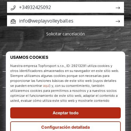
+34932425092
info@weplayvolleyball.es
Solicitar cancelación
Acerca de nosotros
Servicio al cliente
WePlayVolleyball.es