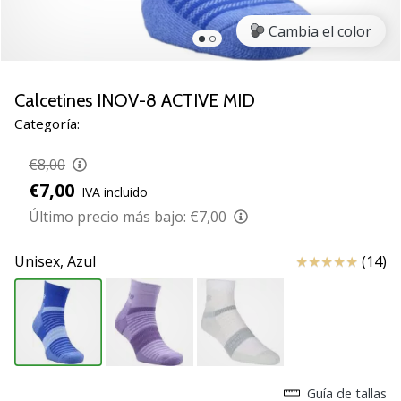
de
voleibol
Cambia el color
Regalos
de
Navidad
Calcetines INOV-8 ACTIVE MID
para
Categoría:
jugadores
de
€8,00
voleibol:
€7,00
IVA incluido
¡Nuestros
consejos
Último precio más bajo:
€7,00
te
ayudarán
Reseña
Unisex,
Azul
(14)
a
elegir
el
regalo
perfecto!
Encuentra…
Guía de tallas