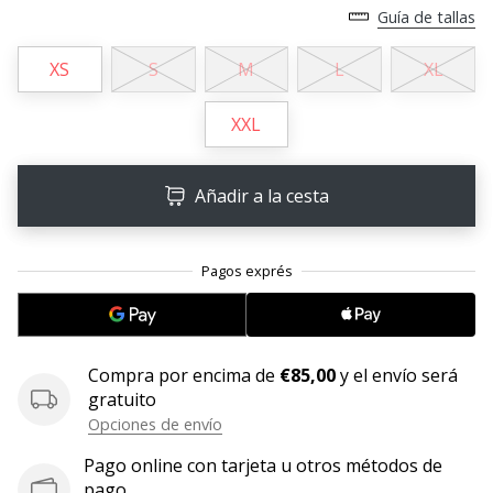
Guía de tallas
11. 8. 2022
•
XS
S
M
L
XL
2 min. de lectura
¡Conviértete
XXL
en
embajador
Añadir a la cesta
Weplayvolleyball!
¿Te
consideras
un
jugón?
¡Te
queremos
Compra por encima de
€85,00
y el envío será
en
gratuito
nuestro
Opciones de envío
equipo!
Pago online con tarjeta u otros métodos de
pago