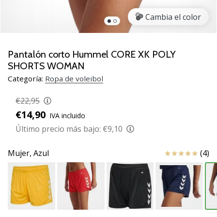
de
voleibol
Cambia el color
Regalos
de
Navidad
Pantalón corto Hummel CORE XK POLY
para
SHORTS WOMAN
jugadores
Categoría:
Ropa de voleibol
de
voleibol:
€22,95
¡Nuestros
€14,90
consejos
IVA incluido
te
Último precio más bajo:
€9,10
ayudarán
a
Reseña
Mujer,
Azul
(4)
elegir
el
regalo
perfecto!
Encuentra…