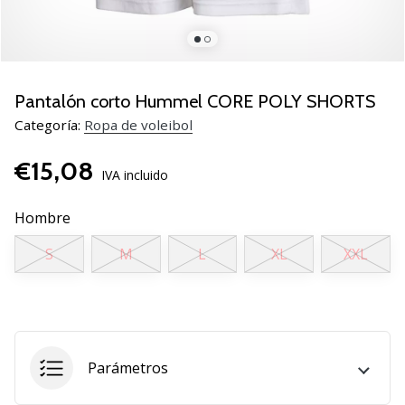
de
voleibol
Regalos
de
Navidad
Pantalón corto Hummel CORE POLY SHORTS
para
Categoría:
Ropa de voleibol
jugadores
de
€15,08
voleibol:
IVA incluido
¡Nuestros
consejos
Hombre
te
S
M
L
XL
XXL
ayudarán
a
elegir
el
regalo
perfecto!
Parámetros
Encuentra…