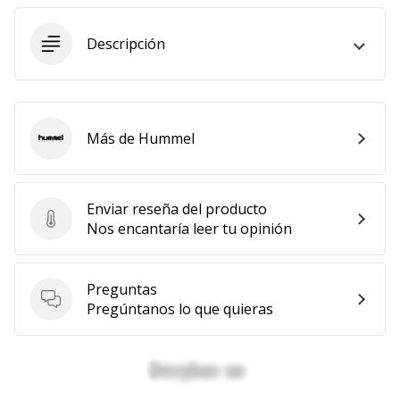
11. 8. 2022
Descripción
•
2 min. de lectura
¡Conviértete
en
embajador
Más de Hummel
Hummel
Weplayvolleyball!
¿Te
consideras
Enviar reseña del producto
Enviar reseña del producto
un
Nos encantaría leer tu opinión
jugón?
¡Te
queremos
Preguntas
en
Preguntas
Pregúntanos lo que quieras
nuestro
equipo!