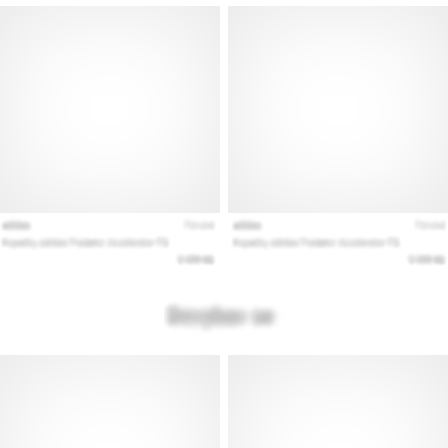
Mostrar
todos
los
artículos